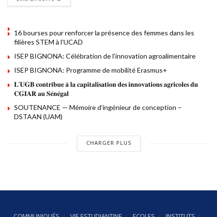
16 bourses pour renforcer la présence des femmes dans les
filières STEM à l’UCAD
ISEP BIGNONA: Célébration de l’innovation agroalimentaire
ISEP BIGNONA: Programme de mobilité Erasmus+
𝐋’𝐔𝐆𝐁 𝐜𝐨𝐧𝐭𝐫𝐢𝐛𝐮𝐞 𝐚̀ 𝐥𝐚 𝐜𝐚𝐩𝐢𝐭𝐚𝐥𝐢𝐬𝐚𝐭𝐢𝐨𝐧 𝐝𝐞𝐬 𝐢𝐧𝐧𝐨𝐯𝐚𝐭𝐢𝐨𝐧𝐬 𝐚𝐠𝐫𝐢𝐜𝐨𝐥𝐞𝐬 𝐝𝐮
𝐂𝐆𝐈𝐀𝐑 𝐚𝐮 𝐒𝐞́𝐧𝐞́𝐠𝐚𝐥
SOUTENANCE — Mémoire d’ingénieur de conception –
DSTAAN (UAM)
CHARGER PLUS
COMMUNIQUÉS
VIE ESTUDIANTINE
ECOLES
INSTITUTS