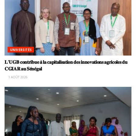
UNIVERSITÉS
𝐋’𝐔𝐆𝐁 𝐜𝐨𝐧𝐭𝐫𝐢𝐛𝐮𝐞 𝐚̀ 𝐥𝐚 𝐜𝐚𝐩𝐢𝐭𝐚𝐥𝐢𝐬𝐚𝐭𝐢𝐨𝐧 𝐝𝐞𝐬 𝐢𝐧𝐧𝐨𝐯𝐚𝐭𝐢𝐨𝐧𝐬 𝐚𝐠𝐫𝐢𝐜𝐨𝐥𝐞𝐬 𝐝𝐮
𝐂𝐆𝐈𝐀𝐑 𝐚𝐮 𝐒𝐞́𝐧𝐞́𝐠𝐚𝐥
1 AOÛT 2026