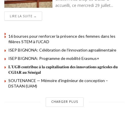
accueilli, ce mercredi 29 juillet...
DETAILS
LIRE LA SUITE →
16 bourses pour renforcer la présence des femmes dans les
filières STEM à l’UCAD
ISEP BIGNONA: Célébration de l’innovation agroalimentaire
ISEP BIGNONA: Programme de mobilité Erasmus+
𝐋’𝐔𝐆𝐁 𝐜𝐨𝐧𝐭𝐫𝐢𝐛𝐮𝐞 𝐚̀ 𝐥𝐚 𝐜𝐚𝐩𝐢𝐭𝐚𝐥𝐢𝐬𝐚𝐭𝐢𝐨𝐧 𝐝𝐞𝐬 𝐢𝐧𝐧𝐨𝐯𝐚𝐭𝐢𝐨𝐧𝐬 𝐚𝐠𝐫𝐢𝐜𝐨𝐥𝐞𝐬 𝐝𝐮
𝐂𝐆𝐈𝐀𝐑 𝐚𝐮 𝐒𝐞́𝐧𝐞́𝐠𝐚𝐥
SOUTENANCE — Mémoire d’ingénieur de conception –
DSTAAN (UAM)
CHARGER PLUS