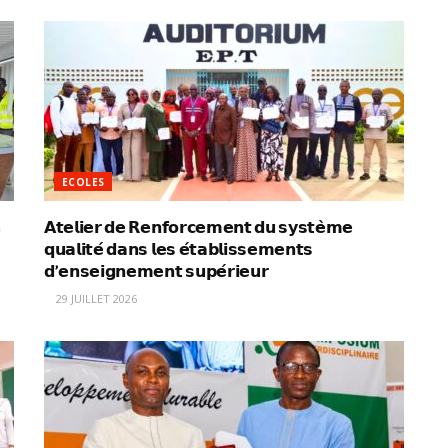
ECOLES
n
𝗔𝘁𝗲𝗹𝗶𝗲𝗿 𝗱𝗲 𝗥𝗲𝗻𝗳𝗼𝗿𝗰𝗲𝗺𝗲𝗻𝘁 𝗱𝘂 𝘀𝘆𝘀𝘁𝗲̀𝗺𝗲
𝗾𝘂𝗮𝗹𝗶𝘁𝗲́ 𝗱𝗮𝗻𝘀 𝗹𝗲𝘀 𝗲́𝘁𝗮𝗯𝗹𝗶𝘀𝘀𝗲𝗺𝗲𝗻𝘁𝘀
𝗱’𝗲𝗻𝘀𝗲𝗶𝗴𝗻𝗲𝗺𝗲𝗻𝘁 𝘀𝘂𝗽𝗲́𝗿𝗶𝗲𝘂𝗿
29 JUILLET 2026