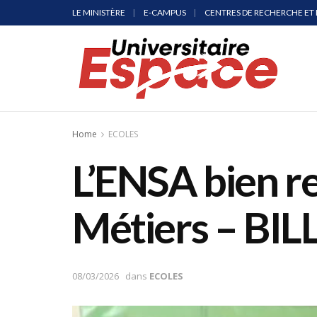
LE MINISTÈRE
E-CAMPUS
CENTRES DE RECHERCHE ET 
Home
ECOLES
L’ENSA bien r
Métiers – BIL
08/03/2026
dans
ECOLES