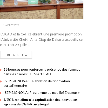
1 AOÛT 2026
L’UCAD et la CAF célèbrent une première promotion
L’Université Cheikh Anta Diop de Dakar a accueilli, ce
mercredi 29 juillet...
DETAILS
LIRE LA SUITE →
16 bourses pour renforcer la présence des femmes
dans les filières STEM à l’UCAD
ISEP BIGNONA: Célébration de l’innovation
agroalimentaire
ISEP BIGNONA: Programme de mobilité Erasmus+
𝐋’𝐔𝐆𝐁 𝐜𝐨𝐧𝐭𝐫𝐢𝐛𝐮𝐞 𝐚̀ 𝐥𝐚 𝐜𝐚𝐩𝐢𝐭𝐚𝐥𝐢𝐬𝐚𝐭𝐢𝐨𝐧 𝐝𝐞𝐬 𝐢𝐧𝐧𝐨𝐯𝐚𝐭𝐢𝐨𝐧𝐬
𝐚𝐠𝐫𝐢𝐜𝐨𝐥𝐞𝐬 𝐝𝐮 𝐂𝐆𝐈𝐀𝐑 𝐚𝐮 𝐒𝐞́𝐧𝐞́𝐠𝐚𝐥