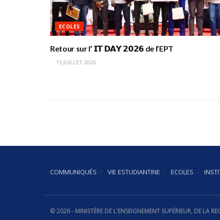
ECOLES
Retour sur l’ 𝗜𝗧 𝗗𝗔𝗬 𝟮𝟬𝟮𝟲 de l’EPT
15 JUILLET 2026
COMMUNIQUÉS
VIE ESTUDIANTINE
ECOLES
INST
© 2026 - MINISTÈRE DE L'ENSEIGNEMENT SUPÉRIEUR, DE LA R