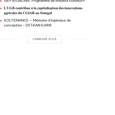
ISEP BIGNONA: Programme de mobilité Erasmus+
𝐋’𝐔𝐆𝐁 𝐜𝐨𝐧𝐭𝐫𝐢𝐛𝐮𝐞 𝐚̀ 𝐥𝐚 𝐜𝐚𝐩𝐢𝐭𝐚𝐥𝐢𝐬𝐚𝐭𝐢𝐨𝐧 𝐝𝐞𝐬 𝐢𝐧𝐧𝐨𝐯𝐚𝐭𝐢𝐨𝐧𝐬
𝐚𝐠𝐫𝐢𝐜𝐨𝐥𝐞𝐬 𝐝𝐮 𝐂𝐆𝐈𝐀𝐑 𝐚𝐮 𝐒𝐞́𝐧𝐞́𝐠𝐚𝐥
SOUTENANCE — Mémoire d’ingénieur de
conception – DSTAAN (UAM)
CHARGER PLUS