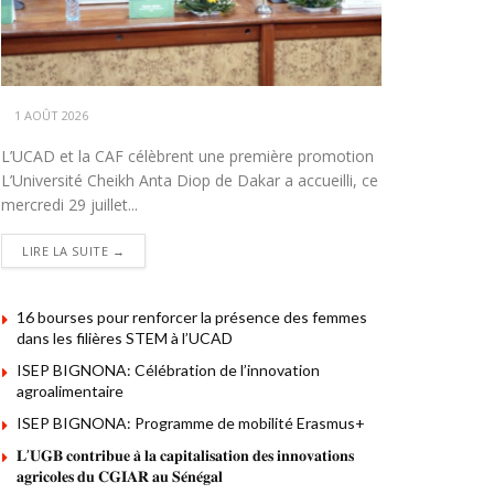
1 AOÛT 2026
L’UCAD et la CAF célèbrent une première promotion
L’Université Cheikh Anta Diop de Dakar a accueilli, ce
mercredi 29 juillet...
DETAILS
LIRE LA SUITE →
16 bourses pour renforcer la présence des femmes
dans les filières STEM à l’UCAD
ISEP BIGNONA: Célébration de l’innovation
agroalimentaire
ISEP BIGNONA: Programme de mobilité Erasmus+
𝐋’𝐔𝐆𝐁 𝐜𝐨𝐧𝐭𝐫𝐢𝐛𝐮𝐞 𝐚̀ 𝐥𝐚 𝐜𝐚𝐩𝐢𝐭𝐚𝐥𝐢𝐬𝐚𝐭𝐢𝐨𝐧 𝐝𝐞𝐬 𝐢𝐧𝐧𝐨𝐯𝐚𝐭𝐢𝐨𝐧𝐬
𝐚𝐠𝐫𝐢𝐜𝐨𝐥𝐞𝐬 𝐝𝐮 𝐂𝐆𝐈𝐀𝐑 𝐚𝐮 𝐒𝐞́𝐧𝐞́𝐠𝐚𝐥