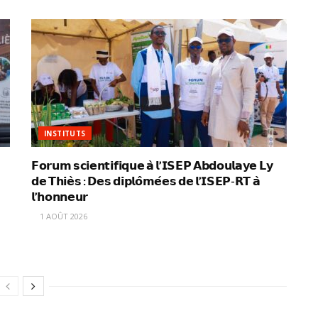
INSTITUTS
𝗙𝗼𝗿𝘂𝗺 𝘀𝗰𝗶𝗲𝗻𝘁𝗶𝗳𝗶𝗾𝘂𝗲 𝗮̀ 𝗹’𝗜𝗦𝗘𝗣 𝗔𝗯𝗱𝗼𝘂𝗹𝗮𝘆𝗲 𝗟𝘆
𝗱𝗲 𝗧𝗵𝗶𝗲̀𝘀 : 𝗗𝗲𝘀 𝗱𝗶𝗽𝗹𝗼̂𝗺𝗲́𝗲𝘀 𝗱𝗲 𝗹’𝗜𝗦𝗘𝗣-𝗥𝗧 𝗮̀
𝗹’𝗵𝗼𝗻𝗻𝗲𝘂𝗿
1 AOÛT 2026