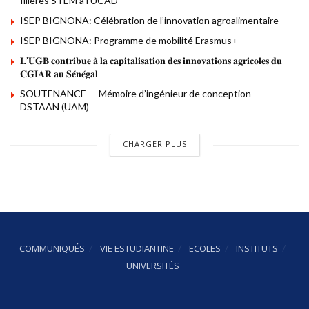
filières STEM à l’UCAD
ISEP BIGNONA: Célébration de l’innovation agroalimentaire
ISEP BIGNONA: Programme de mobilité Erasmus+
𝐋’𝐔𝐆𝐁 𝐜𝐨𝐧𝐭𝐫𝐢𝐛𝐮𝐞 𝐚̀ 𝐥𝐚 𝐜𝐚𝐩𝐢𝐭𝐚𝐥𝐢𝐬𝐚𝐭𝐢𝐨𝐧 𝐝𝐞𝐬 𝐢𝐧𝐧𝐨𝐯𝐚𝐭𝐢𝐨𝐧𝐬 𝐚𝐠𝐫𝐢𝐜𝐨𝐥𝐞𝐬 𝐝𝐮
𝐂𝐆𝐈𝐀𝐑 𝐚𝐮 𝐒𝐞́𝐧𝐞́𝐠𝐚𝐥
SOUTENANCE — Mémoire d’ingénieur de conception –
DSTAAN (UAM)
CHARGER PLUS
COMMUNIQUÉS
VIE ESTUDIANTINE
ECOLES
INSTITUTS
UNIVERSITÉS