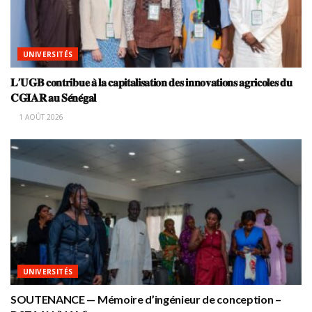
UNIVERSITÉS
𝐋’𝐔𝐆𝐁 𝐜𝐨𝐧𝐭𝐫𝐢𝐛𝐮𝐞 𝐚̀ 𝐥𝐚 𝐜𝐚𝐩𝐢𝐭𝐚𝐥𝐢𝐬𝐚𝐭𝐢𝐨𝐧 𝐝𝐞𝐬 𝐢𝐧𝐧𝐨𝐯𝐚𝐭𝐢𝐨𝐧𝐬 𝐚𝐠𝐫𝐢𝐜𝐨𝐥𝐞𝐬 𝐝𝐮
𝐂𝐆𝐈𝐀𝐑 𝐚𝐮 𝐒𝐞́𝐧𝐞́𝐠𝐚𝐥
1 AOÛT 2026
UNIVERSITÉS
SOUTENANCE — Mémoire d’ingénieur de conception –