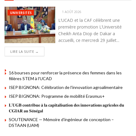
1 AOÛT 2026
UNIVERSITÉS
L’UCAD et la CAF célèbrent une
première promotion L’Université
Cheikh Anta Diop de Dakar a
accueilli, ce mercredi 29 juillet...
DETAILS
LIRE LA SUITE →
16 bourses pour renforcer la présence des femmes dans les
filières STEM à l’UCAD
ISEP BIGNONA: Célébration de l’innovation agroalimentaire
ISEP BIGNONA: Programme de mobilité Erasmus+
𝐋’𝐔𝐆𝐁 𝐜𝐨𝐧𝐭𝐫𝐢𝐛𝐮𝐞 𝐚̀ 𝐥𝐚 𝐜𝐚𝐩𝐢𝐭𝐚𝐥𝐢𝐬𝐚𝐭𝐢𝐨𝐧 𝐝𝐞𝐬 𝐢𝐧𝐧𝐨𝐯𝐚𝐭𝐢𝐨𝐧𝐬 𝐚𝐠𝐫𝐢𝐜𝐨𝐥𝐞𝐬 𝐝𝐮
𝐂𝐆𝐈𝐀𝐑 𝐚𝐮 𝐒𝐞́𝐧𝐞́𝐠𝐚𝐥
SOUTENANCE — Mémoire d’ingénieur de conception –
DSTAAN (UAM)