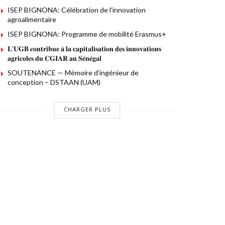
ISEP BIGNONA: Célébration de l’innovation
agroalimentaire
ISEP BIGNONA: Programme de mobilité Erasmus+
𝐋’𝐔𝐆𝐁 𝐜𝐨𝐧𝐭𝐫𝐢𝐛𝐮𝐞 𝐚̀ 𝐥𝐚 𝐜𝐚𝐩𝐢𝐭𝐚𝐥𝐢𝐬𝐚𝐭𝐢𝐨𝐧 𝐝𝐞𝐬 𝐢𝐧𝐧𝐨𝐯𝐚𝐭𝐢𝐨𝐧𝐬
𝐚𝐠𝐫𝐢𝐜𝐨𝐥𝐞𝐬 𝐝𝐮 𝐂𝐆𝐈𝐀𝐑 𝐚𝐮 𝐒𝐞́𝐧𝐞́𝐠𝐚𝐥
SOUTENANCE — Mémoire d’ingénieur de
conception – DSTAAN (UAM)
CHARGER PLUS