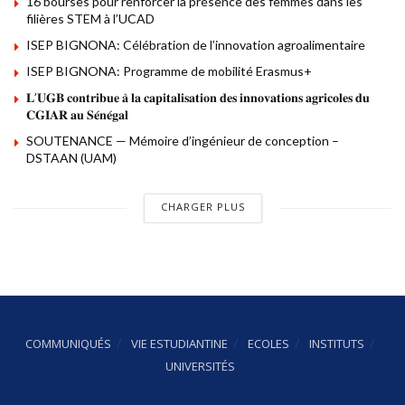
16 bourses pour renforcer la présence des femmes dans les
filières STEM à l’UCAD
ISEP BIGNONA: Célébration de l’innovation agroalimentaire
ISEP BIGNONA: Programme de mobilité Erasmus+
𝐋’𝐔𝐆𝐁 𝐜𝐨𝐧𝐭𝐫𝐢𝐛𝐮𝐞 𝐚̀ 𝐥𝐚 𝐜𝐚𝐩𝐢𝐭𝐚𝐥𝐢𝐬𝐚𝐭𝐢𝐨𝐧 𝐝𝐞𝐬 𝐢𝐧𝐧𝐨𝐯𝐚𝐭𝐢𝐨𝐧𝐬 𝐚𝐠𝐫𝐢𝐜𝐨𝐥𝐞𝐬 𝐝𝐮
𝐂𝐆𝐈𝐀𝐑 𝐚𝐮 𝐒𝐞́𝐧𝐞́𝐠𝐚𝐥
SOUTENANCE — Mémoire d’ingénieur de conception –
DSTAAN (UAM)
CHARGER PLUS
COMMUNIQUÉS
VIE ESTUDIANTINE
ECOLES
INSTITUTS
UNIVERSITÉS