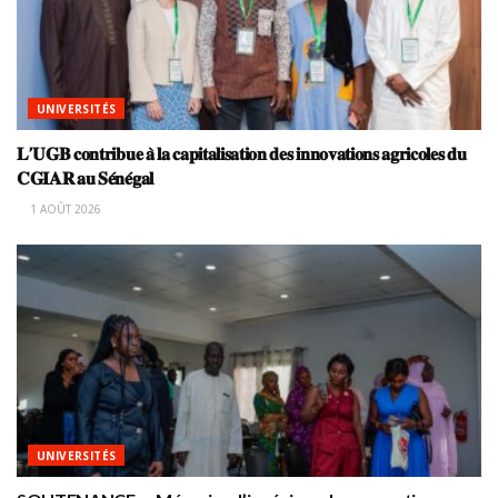
UNIVERSITÉS
𝐋’𝐔𝐆𝐁 𝐜𝐨𝐧𝐭𝐫𝐢𝐛𝐮𝐞 𝐚̀ 𝐥𝐚 𝐜𝐚𝐩𝐢𝐭𝐚𝐥𝐢𝐬𝐚𝐭𝐢𝐨𝐧 𝐝𝐞𝐬 𝐢𝐧𝐧𝐨𝐯𝐚𝐭𝐢𝐨𝐧𝐬 𝐚𝐠𝐫𝐢𝐜𝐨𝐥𝐞𝐬 𝐝𝐮
𝐂𝐆𝐈𝐀𝐑 𝐚𝐮 𝐒𝐞́𝐧𝐞́𝐠𝐚𝐥
1 AOÛT 2026
UNIVERSITÉS