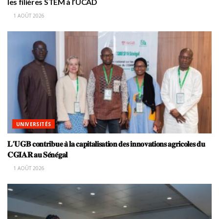
les filières STEM à l’UCAD
1 AOÛT 2026
UNIVERSITÉS
𝐋’𝐔𝐆𝐁 𝐜𝐨𝐧𝐭𝐫𝐢𝐛𝐮𝐞 𝐚̀ 𝐥𝐚 𝐜𝐚𝐩𝐢𝐭𝐚𝐥𝐢𝐬𝐚𝐭𝐢𝐨𝐧 𝐝𝐞𝐬 𝐢𝐧𝐧𝐨𝐯𝐚𝐭𝐢𝐨𝐧𝐬 𝐚𝐠𝐫𝐢𝐜𝐨𝐥𝐞𝐬 𝐝𝐮
𝐂𝐆𝐈𝐀𝐑 𝐚𝐮 𝐒𝐞́𝐧𝐞́𝐠𝐚𝐥
1 AOÛT 2026