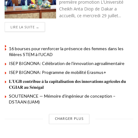
première promotion L’Université
Cheikh Anta Diop de Dakar a
accueilli, ce mercredi 29 juillet...
DETAILS
LIRE LA SUITE →
16 bourses pour renforcer la présence des femmes dans les
filières STEM à l’UCAD
ISEP BIGNONA: Célébration de l’innovation agroalimentaire
ISEP BIGNONA: Programme de mobilité Erasmus+
𝐋’𝐔𝐆𝐁 𝐜𝐨𝐧𝐭𝐫𝐢𝐛𝐮𝐞 𝐚̀ 𝐥𝐚 𝐜𝐚𝐩𝐢𝐭𝐚𝐥𝐢𝐬𝐚𝐭𝐢𝐨𝐧 𝐝𝐞𝐬 𝐢𝐧𝐧𝐨𝐯𝐚𝐭𝐢𝐨𝐧𝐬 𝐚𝐠𝐫𝐢𝐜𝐨𝐥𝐞𝐬 𝐝𝐮
𝐂𝐆𝐈𝐀𝐑 𝐚𝐮 𝐒𝐞́𝐧𝐞́𝐠𝐚𝐥
SOUTENANCE — Mémoire d’ingénieur de conception –
DSTAAN (UAM)
CHARGER PLUS