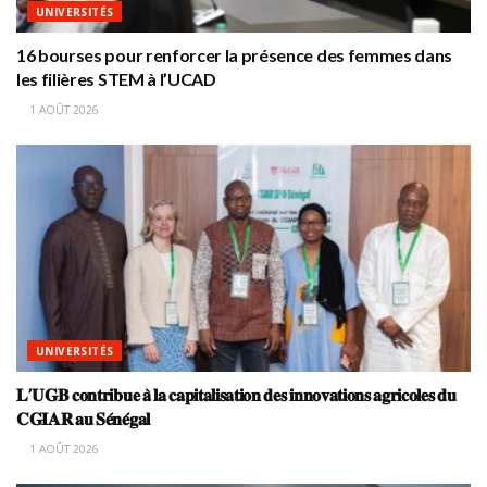
UNIVERSITÉS
16 bourses pour renforcer la présence des femmes dans
les filières STEM à l’UCAD
1 AOÛT 2026
UNIVERSITÉS
𝐋’𝐔𝐆𝐁 𝐜𝐨𝐧𝐭𝐫𝐢𝐛𝐮𝐞 𝐚̀ 𝐥𝐚 𝐜𝐚𝐩𝐢𝐭𝐚𝐥𝐢𝐬𝐚𝐭𝐢𝐨𝐧 𝐝𝐞𝐬 𝐢𝐧𝐧𝐨𝐯𝐚𝐭𝐢𝐨𝐧𝐬 𝐚𝐠𝐫𝐢𝐜𝐨𝐥𝐞𝐬 𝐝𝐮
𝐂𝐆𝐈𝐀𝐑 𝐚𝐮 𝐒𝐞́𝐧𝐞́𝐠𝐚𝐥
1 AOÛT 2026