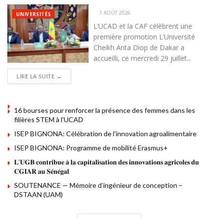
1 AOÛT 2026
UNIVERSITÉS
L’UCAD et la CAF célèbrent une
première promotion L’Université
Cheikh Anta Diop de Dakar a
accueilli, ce mercredi 29 juillet...
DETAILS
LIRE LA SUITE →
16 bourses pour renforcer la présence des femmes dans les
filières STEM à l’UCAD
ISEP BIGNONA: Célébration de l’innovation agroalimentaire
ISEP BIGNONA: Programme de mobilité Erasmus+
𝐋’𝐔𝐆𝐁 𝐜𝐨𝐧𝐭𝐫𝐢𝐛𝐮𝐞 𝐚̀ 𝐥𝐚 𝐜𝐚𝐩𝐢𝐭𝐚𝐥𝐢𝐬𝐚𝐭𝐢𝐨𝐧 𝐝𝐞𝐬 𝐢𝐧𝐧𝐨𝐯𝐚𝐭𝐢𝐨𝐧𝐬 𝐚𝐠𝐫𝐢𝐜𝐨𝐥𝐞𝐬 𝐝𝐮
𝐂𝐆𝐈𝐀𝐑 𝐚𝐮 𝐒𝐞́𝐧𝐞́𝐠𝐚𝐥
SOUTENANCE — Mémoire d’ingénieur de conception –
DSTAAN (UAM)