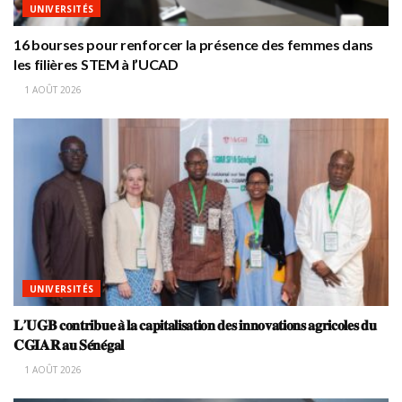
UNIVERSITÉS
16 bourses pour renforcer la présence des femmes dans
les filières STEM à l’UCAD
1 AOÛT 2026
UNIVERSITÉS
𝐋’𝐔𝐆𝐁 𝐜𝐨𝐧𝐭𝐫𝐢𝐛𝐮𝐞 𝐚̀ 𝐥𝐚 𝐜𝐚𝐩𝐢𝐭𝐚𝐥𝐢𝐬𝐚𝐭𝐢𝐨𝐧 𝐝𝐞𝐬 𝐢𝐧𝐧𝐨𝐯𝐚𝐭𝐢𝐨𝐧𝐬 𝐚𝐠𝐫𝐢𝐜𝐨𝐥𝐞𝐬 𝐝𝐮
𝐂𝐆𝐈𝐀𝐑 𝐚𝐮 𝐒𝐞́𝐧𝐞́𝐠𝐚𝐥
1 AOÛT 2026