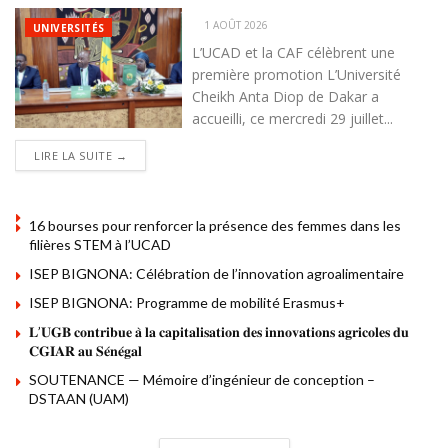
1 AOÛT 2026
UNIVERSITÉS
L’UCAD et la CAF célèbrent une
première promotion L’Université
Cheikh Anta Diop de Dakar a
accueilli, ce mercredi 29 juillet...
DETAILS
LIRE LA SUITE →
16 bourses pour renforcer la présence des femmes dans les
filières STEM à l’UCAD
ISEP BIGNONA: Célébration de l’innovation agroalimentaire
ISEP BIGNONA: Programme de mobilité Erasmus+
𝐋’𝐔𝐆𝐁 𝐜𝐨𝐧𝐭𝐫𝐢𝐛𝐮𝐞 𝐚̀ 𝐥𝐚 𝐜𝐚𝐩𝐢𝐭𝐚𝐥𝐢𝐬𝐚𝐭𝐢𝐨𝐧 𝐝𝐞𝐬 𝐢𝐧𝐧𝐨𝐯𝐚𝐭𝐢𝐨𝐧𝐬 𝐚𝐠𝐫𝐢𝐜𝐨𝐥𝐞𝐬 𝐝𝐮
𝐂𝐆𝐈𝐀𝐑 𝐚𝐮 𝐒𝐞́𝐧𝐞́𝐠𝐚𝐥
SOUTENANCE — Mémoire d’ingénieur de conception –
DSTAAN (UAM)