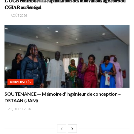
𝐋’𝐔𝐆𝐁 𝐜𝐨𝐧𝐭𝐫𝐢𝐛𝐮𝐞 𝐚̀ 𝐥𝐚 𝐜𝐚𝐩𝐢𝐭𝐚𝐥𝐢𝐬𝐚𝐭𝐢𝐨𝐧 𝐝𝐞𝐬 𝐢𝐧𝐧𝐨𝐯𝐚𝐭𝐢𝐨𝐧𝐬 𝐚𝐠𝐫𝐢𝐜𝐨𝐥𝐞𝐬 𝐝𝐮
𝐂𝐆𝐈𝐀𝐑 𝐚𝐮 𝐒𝐞́𝐧𝐞́𝐠𝐚𝐥
1 AOÛT 2026
UNIVERSITÉS
SOUTENANCE — Mémoire d’ingénieur de conception –
DSTAAN (UAM)
29 JUILLET 2026