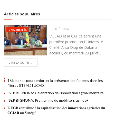
Articles populaires
1 AOÛT 2026
UNIVERSITÉS
L’UCAD et la CAF célèbrent une
première promotion L’Université
Cheikh Anta Diop de Dakar a
accueilli, ce mercredi 29 juillet...
DETAILS
LIRE LA SUITE →
16 bourses pour renforcer la présence des femmes dans les
filières STEM à l’UCAD
ISEP BIGNONA: Célébration de l’innovation agroalimentaire
ISEP BIGNONA: Programme de mobilité Erasmus+
𝐋’𝐔𝐆𝐁 𝐜𝐨𝐧𝐭𝐫𝐢𝐛𝐮𝐞 𝐚̀ 𝐥𝐚 𝐜𝐚𝐩𝐢𝐭𝐚𝐥𝐢𝐬𝐚𝐭𝐢𝐨𝐧 𝐝𝐞𝐬 𝐢𝐧𝐧𝐨𝐯𝐚𝐭𝐢𝐨𝐧𝐬 𝐚𝐠𝐫𝐢𝐜𝐨𝐥𝐞𝐬 𝐝𝐮
𝐂𝐆𝐈𝐀𝐑 𝐚𝐮 𝐒𝐞́𝐧𝐞́𝐠𝐚𝐥