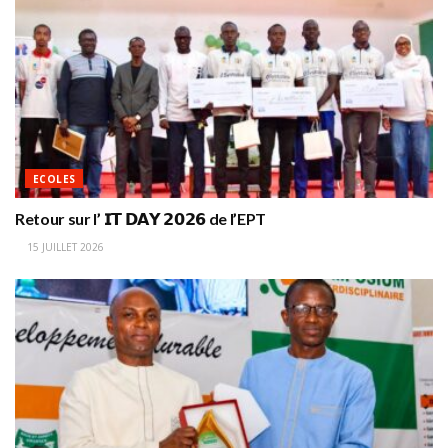
ECOLES
Retour sur l’ 𝗜𝗧 𝗗𝗔𝗬 𝟮𝟬𝟮𝟲 de l’EPT
15 JUILLET 2026