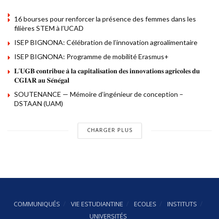
16 bourses pour renforcer la présence des femmes dans les
filières STEM à l’UCAD
ISEP BIGNONA: Célébration de l’innovation agroalimentaire
ISEP BIGNONA: Programme de mobilité Erasmus+
𝐋’𝐔𝐆𝐁 𝐜𝐨𝐧𝐭𝐫𝐢𝐛𝐮𝐞 𝐚̀ 𝐥𝐚 𝐜𝐚𝐩𝐢𝐭𝐚𝐥𝐢𝐬𝐚𝐭𝐢𝐨𝐧 𝐝𝐞𝐬 𝐢𝐧𝐧𝐨𝐯𝐚𝐭𝐢𝐨𝐧𝐬 𝐚𝐠𝐫𝐢𝐜𝐨𝐥𝐞𝐬 𝐝𝐮
𝐂𝐆𝐈𝐀𝐑 𝐚𝐮 𝐒𝐞́𝐧𝐞́𝐠𝐚𝐥
SOUTENANCE — Mémoire d’ingénieur de conception –
DSTAAN (UAM)
CHARGER PLUS
COMMUNIQUÉS
VIE ESTUDIANTINE
ECOLES
INSTITUTS
UNIVERSITÉS