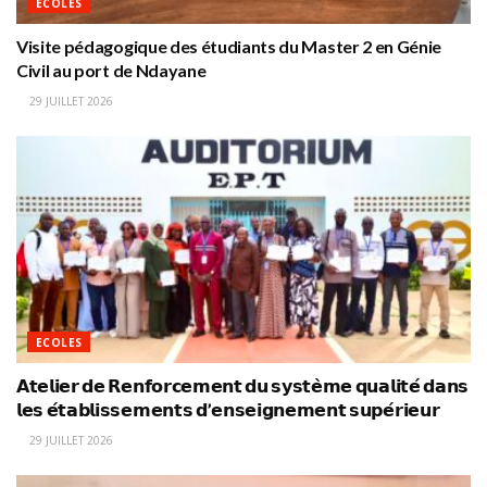
ECOLES
Visite pédagogique des étudiants du Master 2 en Génie
Civil au port de Ndayane
29 JUILLET 2026
ECOLES
𝗔𝘁𝗲𝗹𝗶𝗲𝗿 𝗱𝗲 𝗥𝗲𝗻𝗳𝗼𝗿𝗰𝗲𝗺𝗲𝗻𝘁 𝗱𝘂 𝘀𝘆𝘀𝘁𝗲̀𝗺𝗲 𝗾𝘂𝗮𝗹𝗶𝘁𝗲́ 𝗱𝗮𝗻𝘀
𝗹𝗲𝘀 𝗲́𝘁𝗮𝗯𝗹𝗶𝘀𝘀𝗲𝗺𝗲𝗻𝘁𝘀 𝗱’𝗲𝗻𝘀𝗲𝗶𝗴𝗻𝗲𝗺𝗲𝗻𝘁 𝘀𝘂𝗽𝗲́𝗿𝗶𝗲𝘂𝗿
29 JUILLET 2026