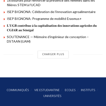
16 bourses pour renforcer la présence des femmes dans les
filières STEM à l’UCAD
ISEP BIGNONA: Célébration de l’innovation agroalimentaire
ISEP BIGNONA: Programme de mobilité Erasmus+
𝐋’𝐔𝐆𝐁 𝐜𝐨𝐧𝐭𝐫𝐢𝐛𝐮𝐞 𝐚̀ 𝐥𝐚 𝐜𝐚𝐩𝐢𝐭𝐚𝐥𝐢𝐬𝐚𝐭𝐢𝐨𝐧 𝐝𝐞𝐬 𝐢𝐧𝐧𝐨𝐯𝐚𝐭𝐢𝐨𝐧𝐬 𝐚𝐠𝐫𝐢𝐜𝐨𝐥𝐞𝐬 𝐝𝐮
𝐂𝐆𝐈𝐀𝐑 𝐚𝐮 𝐒𝐞́𝐧𝐞́𝐠𝐚𝐥
SOUTENANCE — Mémoire d’ingénieur de conception –
DSTAAN (UAM)
CHARGER PLUS
COMMUNIQUÉS
VIE ESTUDIANTINE
ECOLES
INSTITUTS
UNIVERSITÉS