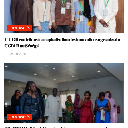
UNIVERSITÉS
𝐋’𝐔𝐆𝐁 𝐜𝐨𝐧𝐭𝐫𝐢𝐛𝐮𝐞 𝐚̀ 𝐥𝐚 𝐜𝐚𝐩𝐢𝐭𝐚𝐥𝐢𝐬𝐚𝐭𝐢𝐨𝐧 𝐝𝐞𝐬 𝐢𝐧𝐧𝐨𝐯𝐚𝐭𝐢𝐨𝐧𝐬 𝐚𝐠𝐫𝐢𝐜𝐨𝐥𝐞𝐬 𝐝𝐮
𝐂𝐆𝐈𝐀𝐑 𝐚𝐮 𝐒𝐞́𝐧𝐞́𝐠𝐚𝐥
1 AOÛT 2026
UNIVERSITÉS