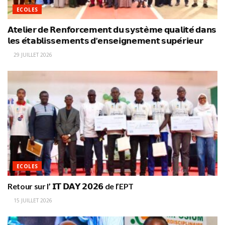
ECOLES
𝗔𝘁𝗲𝗹𝗶𝗲𝗿 𝗱𝗲 𝗥𝗲𝗻𝗳𝗼𝗿𝗰𝗲𝗺𝗲𝗻𝘁 𝗱𝘂 𝘀𝘆𝘀𝘁𝗲̀𝗺𝗲 𝗾𝘂𝗮𝗹𝗶𝘁𝗲́ 𝗱𝗮𝗻𝘀
𝗹𝗲𝘀 𝗲́𝘁𝗮𝗯𝗹𝗶𝘀𝘀𝗲𝗺𝗲𝗻𝘁𝘀 𝗱’𝗲𝗻𝘀𝗲𝗶𝗴𝗻𝗲𝗺𝗲𝗻𝘁 𝘀𝘂𝗽𝗲́𝗿𝗶𝗲𝘂𝗿
29 JUILLET 2026
ECOLES
Retour sur l’ 𝗜𝗧 𝗗𝗔𝗬 𝟮𝟬𝟮𝟲 de l’EPT
15 JUILLET 2026