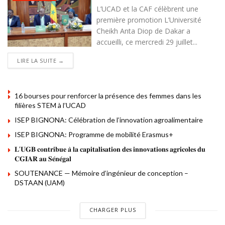
L’UCAD et la CAF célèbrent une
première promotion L’Université
Cheikh Anta Diop de Dakar a
accueilli, ce mercredi 29 juillet...
DETAILS
LIRE LA SUITE →
16 bourses pour renforcer la présence des femmes dans les
filières STEM à l’UCAD
ISEP BIGNONA: Célébration de l’innovation agroalimentaire
ISEP BIGNONA: Programme de mobilité Erasmus+
𝐋’𝐔𝐆𝐁 𝐜𝐨𝐧𝐭𝐫𝐢𝐛𝐮𝐞 𝐚̀ 𝐥𝐚 𝐜𝐚𝐩𝐢𝐭𝐚𝐥𝐢𝐬𝐚𝐭𝐢𝐨𝐧 𝐝𝐞𝐬 𝐢𝐧𝐧𝐨𝐯𝐚𝐭𝐢𝐨𝐧𝐬 𝐚𝐠𝐫𝐢𝐜𝐨𝐥𝐞𝐬 𝐝𝐮
𝐂𝐆𝐈𝐀𝐑 𝐚𝐮 𝐒𝐞́𝐧𝐞́𝐠𝐚𝐥
SOUTENANCE — Mémoire d’ingénieur de conception –
DSTAAN (UAM)
CHARGER PLUS