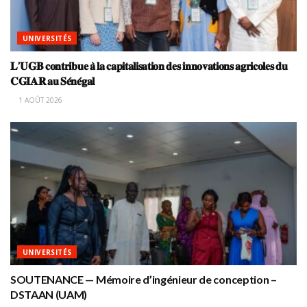
UNIVERSITÉS
𝐋’𝐔𝐆𝐁 𝐜𝐨𝐧𝐭𝐫𝐢𝐛𝐮𝐞 𝐚̀ 𝐥𝐚 𝐜𝐚𝐩𝐢𝐭𝐚𝐥𝐢𝐬𝐚𝐭𝐢𝐨𝐧 𝐝𝐞𝐬 𝐢𝐧𝐧𝐨𝐯𝐚𝐭𝐢𝐨𝐧𝐬 𝐚𝐠𝐫𝐢𝐜𝐨𝐥𝐞𝐬 𝐝𝐮
𝐂𝐆𝐈𝐀𝐑 𝐚𝐮 𝐒𝐞́𝐧𝐞́𝐠𝐚𝐥
1 AOÛT 2026
UNIVERSITÉS
SOUTENANCE — Mémoire d’ingénieur de conception –
DSTAAN (UAM)