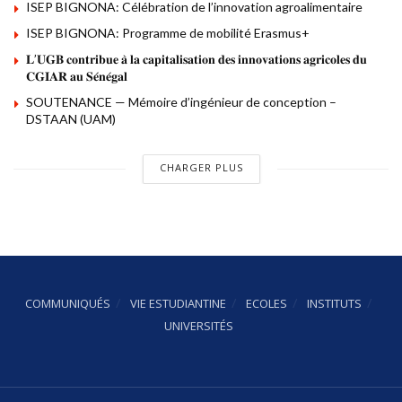
ISEP BIGNONA: Célébration de l’innovation agroalimentaire
ISEP BIGNONA: Programme de mobilité Erasmus+
𝐋’𝐔𝐆𝐁 𝐜𝐨𝐧𝐭𝐫𝐢𝐛𝐮𝐞 𝐚̀ 𝐥𝐚 𝐜𝐚𝐩𝐢𝐭𝐚𝐥𝐢𝐬𝐚𝐭𝐢𝐨𝐧 𝐝𝐞𝐬 𝐢𝐧𝐧𝐨𝐯𝐚𝐭𝐢𝐨𝐧𝐬 𝐚𝐠𝐫𝐢𝐜𝐨𝐥𝐞𝐬 𝐝𝐮
𝐂𝐆𝐈𝐀𝐑 𝐚𝐮 𝐒𝐞́𝐧𝐞́𝐠𝐚𝐥
SOUTENANCE — Mémoire d’ingénieur de conception –
DSTAAN (UAM)
CHARGER PLUS
COMMUNIQUÉS
VIE ESTUDIANTINE
ECOLES
INSTITUTS
UNIVERSITÉS