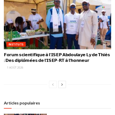
INSTITUTS
𝗙𝗼𝗿𝘂𝗺 𝘀𝗰𝗶𝗲𝗻𝘁𝗶𝗳𝗶𝗾𝘂𝗲 𝗮̀ 𝗹’𝗜𝗦𝗘𝗣 𝗔𝗯𝗱𝗼𝘂𝗹𝗮𝘆𝗲 𝗟𝘆 𝗱𝗲 𝗧𝗵𝗶𝗲̀𝘀
: 𝗗𝗲𝘀 𝗱𝗶𝗽𝗹𝗼̂𝗺𝗲́𝗲𝘀 𝗱𝗲 𝗹’𝗜𝗦𝗘𝗣-𝗥𝗧 𝗮̀ 𝗹’𝗵𝗼𝗻𝗻𝗲𝘂𝗿
1 AOÛT 2026
Articles populaires