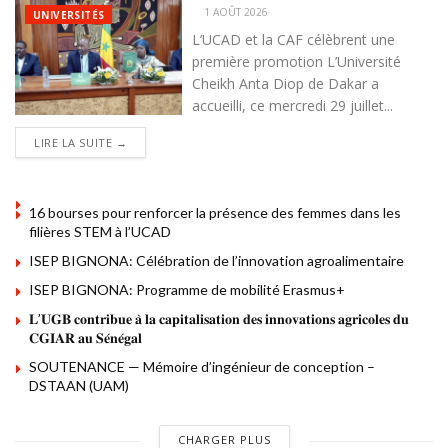
1 AOÛT 2026
UNIVERSITÉS
L’UCAD et la CAF célèbrent une
première promotion L’Université
Cheikh Anta Diop de Dakar a
accueilli, ce mercredi 29 juillet...
DETAILS
LIRE LA SUITE →
16 bourses pour renforcer la présence des femmes dans les
filières STEM à l’UCAD
ISEP BIGNONA: Célébration de l’innovation agroalimentaire
ISEP BIGNONA: Programme de mobilité Erasmus+
𝐋’𝐔𝐆𝐁 𝐜𝐨𝐧𝐭𝐫𝐢𝐛𝐮𝐞 𝐚̀ 𝐥𝐚 𝐜𝐚𝐩𝐢𝐭𝐚𝐥𝐢𝐬𝐚𝐭𝐢𝐨𝐧 𝐝𝐞𝐬 𝐢𝐧𝐧𝐨𝐯𝐚𝐭𝐢𝐨𝐧𝐬 𝐚𝐠𝐫𝐢𝐜𝐨𝐥𝐞𝐬 𝐝𝐮
𝐂𝐆𝐈𝐀𝐑 𝐚𝐮 𝐒𝐞́𝐧𝐞́𝐠𝐚𝐥
SOUTENANCE — Mémoire d’ingénieur de conception –
DSTAAN (UAM)
CHARGER PLUS