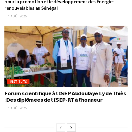
pour la promotion et le développement des Energies
renouvelables au Sénégal
1 AOÛT 2026
INSTITUTS
𝗙𝗼𝗿𝘂𝗺 𝘀𝗰𝗶𝗲𝗻𝘁𝗶𝗳𝗶𝗾𝘂𝗲 𝗮̀ 𝗹’𝗜𝗦𝗘𝗣 𝗔𝗯𝗱𝗼𝘂𝗹𝗮𝘆𝗲 𝗟𝘆 𝗱𝗲 𝗧𝗵𝗶𝗲̀𝘀
: 𝗗𝗲𝘀 𝗱𝗶𝗽𝗹𝗼̂𝗺𝗲́𝗲𝘀 𝗱𝗲 𝗹’𝗜𝗦𝗘𝗣-𝗥𝗧 𝗮̀ 𝗹’𝗵𝗼𝗻𝗻𝗲𝘂𝗿
1 AOÛT 2026