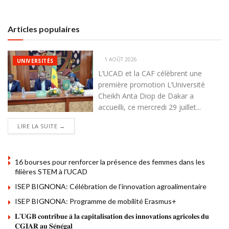
Articles populaires
1 AOÛT 2026
UNIVERSITÉS
L’UCAD et la CAF célèbrent une
première promotion L’Université
Cheikh Anta Diop de Dakar a
accueilli, ce mercredi 29 juillet...
DETAILS
LIRE LA SUITE →
16 bourses pour renforcer la présence des femmes dans les
filières STEM à l’UCAD
ISEP BIGNONA: Célébration de l’innovation agroalimentaire
ISEP BIGNONA: Programme de mobilité Erasmus+
𝐋’𝐔𝐆𝐁 𝐜𝐨𝐧𝐭𝐫𝐢𝐛𝐮𝐞 𝐚̀ 𝐥𝐚 𝐜𝐚𝐩𝐢𝐭𝐚𝐥𝐢𝐬𝐚𝐭𝐢𝐨𝐧 𝐝𝐞𝐬 𝐢𝐧𝐧𝐨𝐯𝐚𝐭𝐢𝐨𝐧𝐬 𝐚𝐠𝐫𝐢𝐜𝐨𝐥𝐞𝐬 𝐝𝐮
𝐂𝐆𝐈𝐀𝐑 𝐚𝐮 𝐒𝐞́𝐧𝐞́𝐠𝐚𝐥