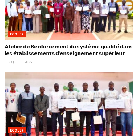
ECOLES
𝗔𝘁𝗲𝗹𝗶𝗲𝗿 𝗱𝗲 𝗥𝗲𝗻𝗳𝗼𝗿𝗰𝗲𝗺𝗲𝗻𝘁 𝗱𝘂 𝘀𝘆𝘀𝘁𝗲̀𝗺𝗲 𝗾𝘂𝗮𝗹𝗶𝘁𝗲́ 𝗱𝗮𝗻𝘀
𝗹𝗲𝘀 𝗲́𝘁𝗮𝗯𝗹𝗶𝘀𝘀𝗲𝗺𝗲𝗻𝘁𝘀 𝗱’𝗲𝗻𝘀𝗲𝗶𝗴𝗻𝗲𝗺𝗲𝗻𝘁 𝘀𝘂𝗽𝗲́𝗿𝗶𝗲𝘂𝗿
29 JUILLET 2026
ECOLES