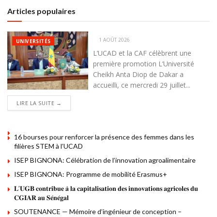
Articles populaires
1 AOÛT 2026
UNIVERSITÉS
L’UCAD et la CAF célèbrent une
première promotion L’Université
Cheikh Anta Diop de Dakar a
accueilli, ce mercredi 29 juillet...
DETAILS
LIRE LA SUITE →
16 bourses pour renforcer la présence des femmes dans les
filières STEM à l’UCAD
ISEP BIGNONA: Célébration de l’innovation agroalimentaire
ISEP BIGNONA: Programme de mobilité Erasmus+
𝐋’𝐔𝐆𝐁 𝐜𝐨𝐧𝐭𝐫𝐢𝐛𝐮𝐞 𝐚̀ 𝐥𝐚 𝐜𝐚𝐩𝐢𝐭𝐚𝐥𝐢𝐬𝐚𝐭𝐢𝐨𝐧 𝐝𝐞𝐬 𝐢𝐧𝐧𝐨𝐯𝐚𝐭𝐢𝐨𝐧𝐬 𝐚𝐠𝐫𝐢𝐜𝐨𝐥𝐞𝐬 𝐝𝐮
𝐂𝐆𝐈𝐀𝐑 𝐚𝐮 𝐒𝐞́𝐧𝐞́𝐠𝐚𝐥
SOUTENANCE — Mémoire d’ingénieur de conception –