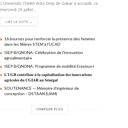
L’Université Cheikh Anta Diop de Dakar a accueilli, ce
mercredi 29 juillet...
DETAILS
LIRE LA SUITE →
16 bourses pour renforcer la présence des femmes
dans les filières STEM à l’UCAD
ISEP BIGNONA: Célébration de l’innovation
agroalimentaire
ISEP BIGNONA: Programme de mobilité Erasmus+
𝐋’𝐔𝐆𝐁 𝐜𝐨𝐧𝐭𝐫𝐢𝐛𝐮𝐞 𝐚̀ 𝐥𝐚 𝐜𝐚𝐩𝐢𝐭𝐚𝐥𝐢𝐬𝐚𝐭𝐢𝐨𝐧 𝐝𝐞𝐬 𝐢𝐧𝐧𝐨𝐯𝐚𝐭𝐢𝐨𝐧𝐬
𝐚𝐠𝐫𝐢𝐜𝐨𝐥𝐞𝐬 𝐝𝐮 𝐂𝐆𝐈𝐀𝐑 𝐚𝐮 𝐒𝐞́𝐧𝐞́𝐠𝐚𝐥
SOUTENANCE — Mémoire d’ingénieur de
conception – DSTAAN (UAM)
CHARGER PLUS