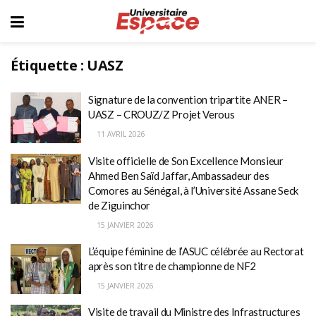
Étiquette :
UASZ
Signature de la convention tripartite ANER –
UASZ – CROUZ/Z Projet Verous
11 AVRIL 2026
Visite officielle de Son Excellence Monsieur
Ahmed Ben Saïd Jaffar, Ambassadeur des
Comores au Sénégal, à l’Université Assane Seck
de Ziguinchor
15 JANVIER 2026
L’équipe féminine de l’ASUC célébrée au Rectorat
après son titre de championne de NF2
15 JANVIER 2026
Visite de travail du Ministre des Infrastructures