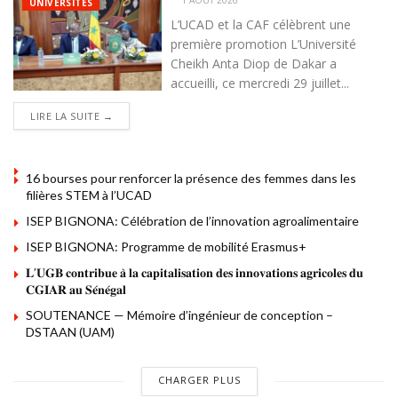
UNIVERSITÉS
L’UCAD et la CAF célèbrent une
première promotion L’Université
Cheikh Anta Diop de Dakar a
accueilli, ce mercredi 29 juillet...
DETAILS
LIRE LA SUITE →
16 bourses pour renforcer la présence des femmes dans les
filières STEM à l’UCAD
ISEP BIGNONA: Célébration de l’innovation agroalimentaire
ISEP BIGNONA: Programme de mobilité Erasmus+
𝐋’𝐔𝐆𝐁 𝐜𝐨𝐧𝐭𝐫𝐢𝐛𝐮𝐞 𝐚̀ 𝐥𝐚 𝐜𝐚𝐩𝐢𝐭𝐚𝐥𝐢𝐬𝐚𝐭𝐢𝐨𝐧 𝐝𝐞𝐬 𝐢𝐧𝐧𝐨𝐯𝐚𝐭𝐢𝐨𝐧𝐬 𝐚𝐠𝐫𝐢𝐜𝐨𝐥𝐞𝐬 𝐝𝐮
𝐂𝐆𝐈𝐀𝐑 𝐚𝐮 𝐒𝐞́𝐧𝐞́𝐠𝐚𝐥
SOUTENANCE — Mémoire d’ingénieur de conception –
DSTAAN (UAM)
CHARGER PLUS