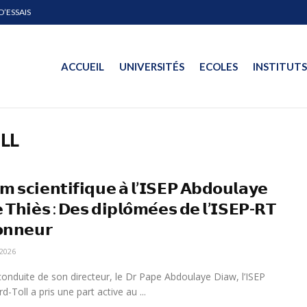
D’ESSAIS
ACCUEIL
UNIVERSITÉS
ECOLES
INSTITUTS
LL
𝗺 𝘀𝗰𝗶𝗲𝗻𝘁𝗶𝗳𝗶𝗾𝘂𝗲 𝗮̀ 𝗹’𝗜𝗦𝗘𝗣 𝗔𝗯𝗱𝗼𝘂𝗹𝗮𝘆𝗲
 𝗧𝗵𝗶𝗲̀𝘀 : 𝗗𝗲𝘀 𝗱𝗶𝗽𝗹𝗼̂𝗺𝗲́𝗲𝘀 𝗱𝗲 𝗹’𝗜𝗦𝗘𝗣-𝗥𝗧
𝗼𝗻𝗻𝗲𝘂𝗿
2026
conduite de son directeur, le Dr Pape Abdoulaye Diaw, l’ISEP
d-Toll a pris une part active au ...