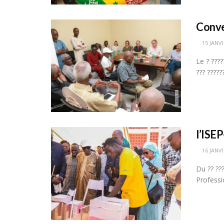
Conve
15 JANVI
Le ? ????
??? ??????
l’ISE
16 JANVI
Du ?? ???
Professio