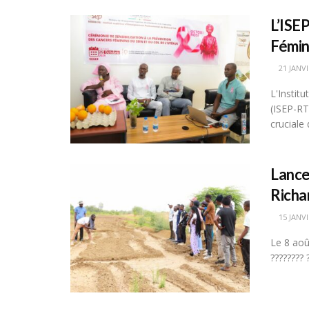
L’ISE
Fémini
21 JANVI
L'Instit
(ISEP-RT)
cruciale d
Lance
Richa
15 JANVI
Le 8 août
???????? ?