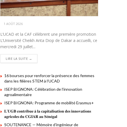
1 AOÛT 2026
L’UCAD et la CAF célèbrent une première promotion
L’Université Cheikh Anta Diop de Dakar a accueilli, ce
mercredi 29 juillet...
DETAILS
LIRE LA SUITE →
16 bourses pour renforcer la présence des femmes
dans les filières STEM à l’UCAD
ISEP BIGNONA: Célébration de l’innovation
agroalimentaire
ISEP BIGNONA: Programme de mobilité Erasmus+
𝐋’𝐔𝐆𝐁 𝐜𝐨𝐧𝐭𝐫𝐢𝐛𝐮𝐞 𝐚̀ 𝐥𝐚 𝐜𝐚𝐩𝐢𝐭𝐚𝐥𝐢𝐬𝐚𝐭𝐢𝐨𝐧 𝐝𝐞𝐬 𝐢𝐧𝐧𝐨𝐯𝐚𝐭𝐢𝐨𝐧𝐬
𝐚𝐠𝐫𝐢𝐜𝐨𝐥𝐞𝐬 𝐝𝐮 𝐂𝐆𝐈𝐀𝐑 𝐚𝐮 𝐒𝐞́𝐧𝐞́𝐠𝐚𝐥
SOUTENANCE — Mémoire d’ingénieur de