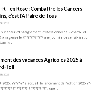
P-RT en Rose : Combattre les Cancers
ns, c’est l’Affaire de Tous
ER 2026
ut Supérieur d'Enseignement Professionnel de Richard-Toll
 a organisé le ?? ??????? ???? une journée de sensibilisation
ans le ...
ment des vacances Agricoles 2025 à
rd-Toll
ER 2026
 2025, ?'????-?? a accueilli le lancement de l'édition 2025 ???
???????? ?? ??́??́??? ?̀ ???????-???l, une ...