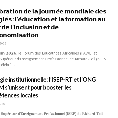
́𝗯𝗿𝗮𝘁𝗶𝗼𝗻 𝗱𝗲 𝗹𝗮 𝗝𝗼𝘂𝗿𝗻𝗲́𝗲 𝗺𝗼𝗻𝗱𝗶𝗮𝗹𝗲 𝗱𝗲𝘀
𝗴𝗶𝗲́𝘀 : 𝗹’𝗲́𝗱𝘂𝗰𝗮𝘁𝗶𝗼𝗻 𝗲𝘁 𝗹𝗮 𝗳𝗼𝗿𝗺𝗮𝘁𝗶𝗼𝗻 𝗮𝘂
𝗱𝗲 𝗹’𝗶𝗻𝗰𝗹𝘂𝘀𝗶𝗼𝗻 𝗲𝘁 𝗱𝗲
𝗼𝗻𝗼𝗺𝗶𝘀𝗮𝘁𝗶𝗼𝗻
2026
𝘂𝗶𝗻 𝟮𝟬𝟮𝟲, le Forum des Educatrices Africaines (FAWE) et
ut Supérieur d'Enseignement Professionnel de Richard-Toll (ISEP-
élébré ...
ie institutionnelle: l’ISEP-RT et l’ONG
 s’unissent pour booster les
tences locales
2026
𝐭 𝐒𝐮𝐩𝐞́𝐫𝐢𝐞𝐮𝐫 𝐝’𝐄𝐧𝐬𝐞𝐢𝐠𝐧𝐞𝐦𝐞𝐧𝐭 𝐏𝐫𝐨𝐟𝐞𝐬𝐬𝐢𝐨𝐧𝐧𝐞𝐥 (𝐈𝐒𝐄𝐏) 𝐝𝐞 𝐑𝐢𝐜𝐡𝐚𝐫𝐝-𝐓𝐨𝐥𝐥