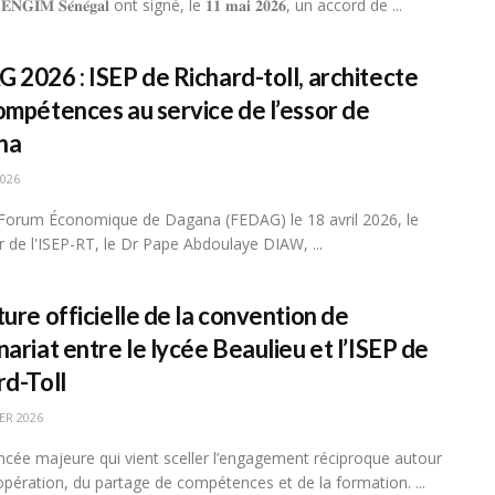
𝐆 𝐄𝐍𝐆𝐈𝐌 𝐒𝐞́𝐧𝐞́𝐠𝐚𝐥 ont signé, le 𝟏𝟏 𝐦𝐚𝐢 𝟐𝟎𝟐𝟔, un accord de ...
 2026 : ISEP de Richard-toll, architecte
ompétences au service de l’essor de
na
2026
Forum Économique de Dagana (FEDAG) le 18 avril 2026, le
r de l'ISEP-RT, le Dr Pape Abdoulaye DIAW, ...
ure officielle de la convention de
ariat entre le lycée Beaulieu et l’ISEP de
rd-Toll
ER 2026
cée majeure qui vient sceller l’engagement réciproque autour
opération, du partage de compétences et de la formation. ...