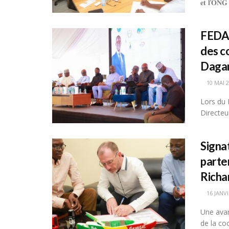
𝐞𝐭 𝐥’𝐎𝐍
FEDAG
des c
Daga
10 MAI 
Lors du 
Directeu
Signat
parten
Richa
16 JANVI
Une avan
de la co