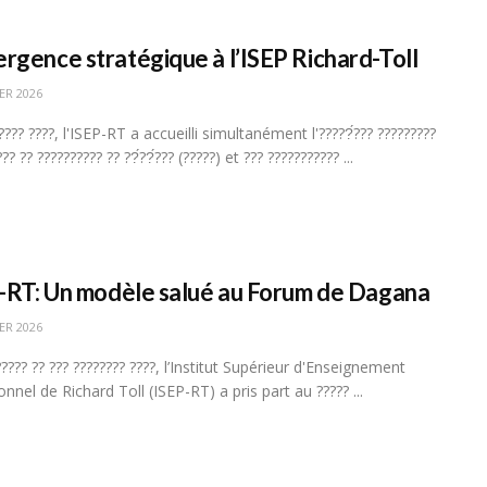
rgence stratégique à l’ISEP Richard-Toll
ER 2026
???? ????, l'ISEP-RT a accueilli simultanément l'?????́??? ?????????
?? ?? ?????????? ?? ??́??́??? (?????) et ??? ??????????? ...
P-RT: Un modèle salué au Forum de Dagana
ER 2026
???? ?? ??? ???????? ????, l’Institut Supérieur d'Enseignement
nnel de Richard Toll (ISEP-RT) a pris part au ????? ...