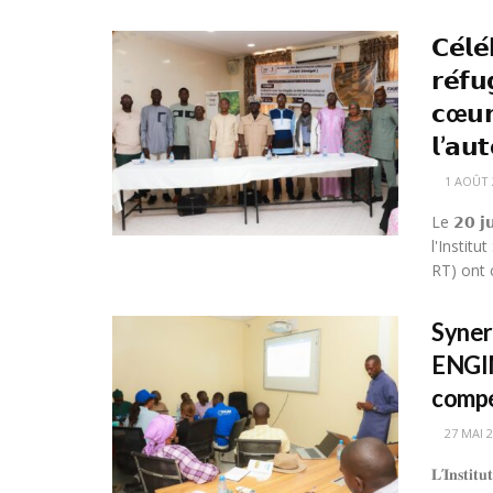
𝗖𝗲́𝗹𝗲
𝗿𝗲́𝗳𝘂
𝗰œ𝘂𝗿 
𝗹’𝗮𝘂
1 AOÛT 
Le 𝟮𝟬 
l'Instit
RT) ont c
Synerg
ENGIM
compé
27 MAI 
𝐋’𝐈𝐧𝐬𝐭𝐢𝐭