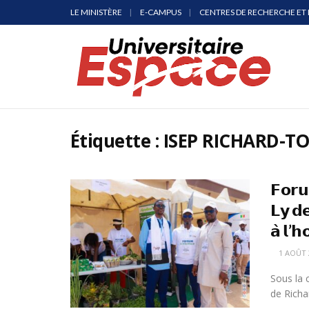
LE MINISTÈRE
E-CAMPUS
CENTRES DE RECHERCHE ET 
Étiquette :
ISEP RICHARD-TO
𝗙𝗼𝗿𝘂
𝗟𝘆 𝗱
𝗮̀ 𝗹’
1 AOÛT 
Sous la 
de Richar