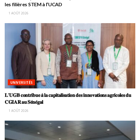
les filières STEM à l’UCAD
1 AOÛT 2026
UNIVERSITÉS
𝐋’𝐔𝐆𝐁 𝐜𝐨𝐧𝐭𝐫𝐢𝐛𝐮𝐞 𝐚̀ 𝐥𝐚 𝐜𝐚𝐩𝐢𝐭𝐚𝐥𝐢𝐬𝐚𝐭𝐢𝐨𝐧 𝐝𝐞𝐬 𝐢𝐧𝐧𝐨𝐯𝐚𝐭𝐢𝐨𝐧𝐬 𝐚𝐠𝐫𝐢𝐜𝐨𝐥𝐞𝐬 𝐝𝐮
𝐂𝐆𝐈𝐀𝐑 𝐚𝐮 𝐒𝐞́𝐧𝐞́𝐠𝐚𝐥
1 AOÛT 2026