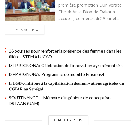
première promotion L’Université
Cheikh Anta Diop de Dakar a
accueilli, ce mercredi 29 juillet...
DETAILS
LIRE LA SUITE →
16 bourses pour renforcer la présence des femmes dans les
filières STEM à l’UCAD
ISEP BIGNONA: Célébration de l’innovation agroalimentaire
ISEP BIGNONA: Programme de mobilité Erasmus+
𝐋’𝐔𝐆𝐁 𝐜𝐨𝐧𝐭𝐫𝐢𝐛𝐮𝐞 𝐚̀ 𝐥𝐚 𝐜𝐚𝐩𝐢𝐭𝐚𝐥𝐢𝐬𝐚𝐭𝐢𝐨𝐧 𝐝𝐞𝐬 𝐢𝐧𝐧𝐨𝐯𝐚𝐭𝐢𝐨𝐧𝐬 𝐚𝐠𝐫𝐢𝐜𝐨𝐥𝐞𝐬 𝐝𝐮
𝐂𝐆𝐈𝐀𝐑 𝐚𝐮 𝐒𝐞́𝐧𝐞́𝐠𝐚𝐥
SOUTENANCE — Mémoire d’ingénieur de conception –
DSTAAN (UAM)
CHARGER PLUS